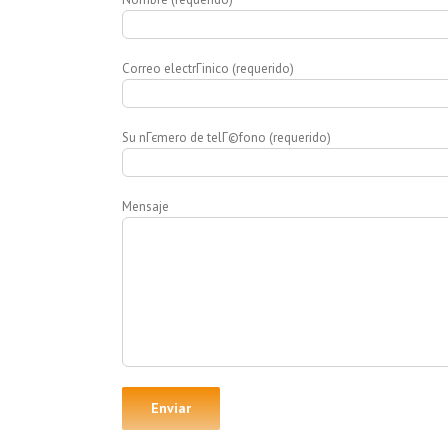
Correo electrГіnico (requerido)
Su nГєmero de telГ©fono (requerido)
Mensaje